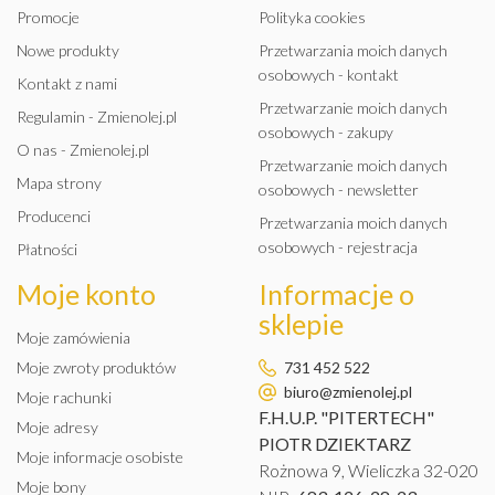
Promocje
Polityka cookies
Nowe produkty
Przetwarzania moich danych
osobowych - kontakt
Kontakt z nami
Przetwarzanie moich danych
Regulamin - Zmienolej.pl
osobowych - zakupy
O nas - Zmienolej.pl
Przetwarzanie moich danych
Mapa strony
osobowych - newsletter
Producenci
Przetwarzania moich danych
osobowych - rejestracja
Płatności
Moje konto
Informacje o
sklepie
Moje zamówienia
Moje zwroty produktów
731 452 522
biuro@zmienolej.pl
Moje rachunki
F.H.U.P. "PITERTECH"
Moje adresy
PIOTR DZIEKTARZ
Moje informacje osobiste
Rożnowa 9, Wieliczka 32-020
Moje bony