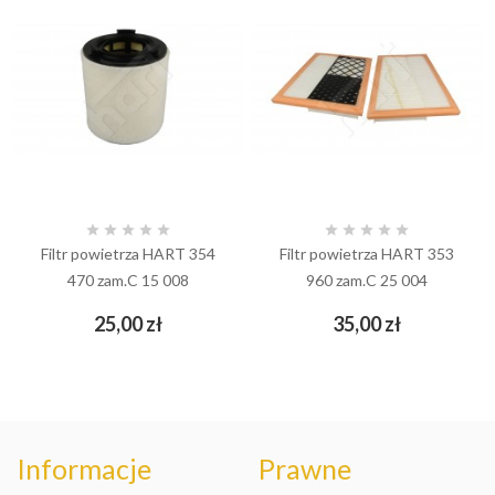










Filtr powietrza HART 354
Filtr powietrza HART 353
470 zam.C 15 008
960 zam.C 25 004
Cena
Cena
25,00 zł
35,00 zł
Informacje
Prawne