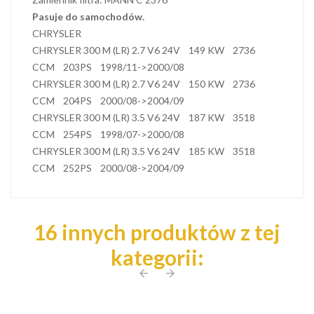
Pasuje do samochodów.
CHRYSLER
CHRYSLER 300 M (LR) 2.7 V6 24V 149 KW 2736
CCM 203PS 1998/11->2000/08
CHRYSLER 300 M (LR) 2.7 V6 24V 150 KW 2736
CCM 204PS 2000/08->2004/09
CHRYSLER 300 M (LR) 3.5 V6 24V 187 KW 3518
CCM 254PS 1998/07->2000/08
CHRYSLER 300 M (LR) 3.5 V6 24V 185 KW 3518
CCM 252PS 2000/08->2004/09
16 innych produktów z tej
kategorii:
arrow_back
arrow_forward