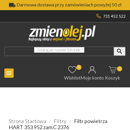

Darmowa dostawa przy zamówieniach powyżej 50 zł
731 452 522

0
0

Wishlist
Moje konto
Koszyk
Strona Startowa
Filtry
Filtr powietrza
HART 353 952 zam.C 2376