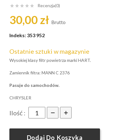
Recenzja(0)





30,00 zł
Brutto
Indeks:
353 952
Ostatnie sztuki w magazynie
Wysokiej klasy filtr powietrza marki HART.
Zamiennik filtra: MANN C 2376
Pasuje do samochodów.
CHRYSLER
Ilość :
Dodaj Do Koszyka