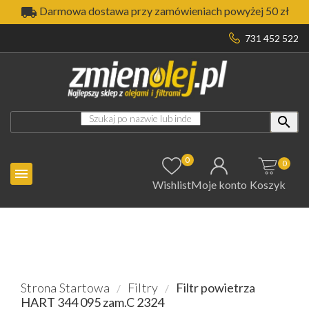

Darmowa dostawa przy zamówieniach powyżej 50 zł
731 452 522

0
0

Wishlist
Moje konto
Koszyk
Strona Startowa
Filtry
Filtr powietrza
HART 344 095 zam.C 2324