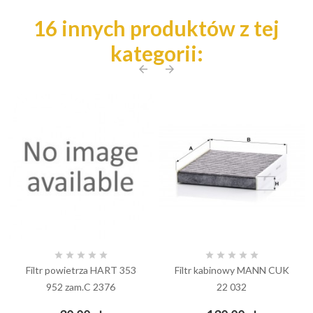
16 innych produktów z tej
kategorii:
arrow_back
arrow_forward










Filtr powietrza HART 353
Filtr kabinowy MANN CUK
952 zam.C 2376
22 032
Cena
Cena