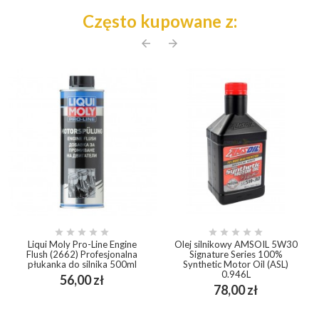
Często kupowane z:
arrow_back
arrow_forward










Liqui Moly Pro-Line Engine
Olej silnikowy AMSOIL 5W30
Flush (2662) Profesjonalna
Signature Series 100%
płukanka do silnika 500ml
Synthetic Motor Oil (ASL)
0.946L
Cena
56,00 zł
Cena
78,00 zł