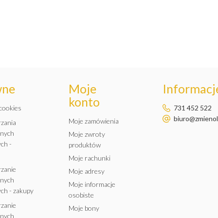
wne
Moje
Informacje
konto
 cookies
731 452 522
biuro@zmienole
Moje zamówienia
rzania
anych
Moje zwroty
ch -
produktów
Moje rachunki
rzanie
Moje adresy
anych
Moje informacje
ch - zakupy
osobiste
rzanie
Moje bony
anych