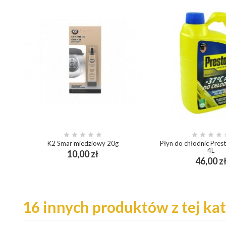









K2 Smar miedziowy 20g
Płyn do chłodnic Pre
4L
Cena
10,00 zł
add_shopping_cart
46,00 z
add_shopping_cart
16 innych produktów z tej kat