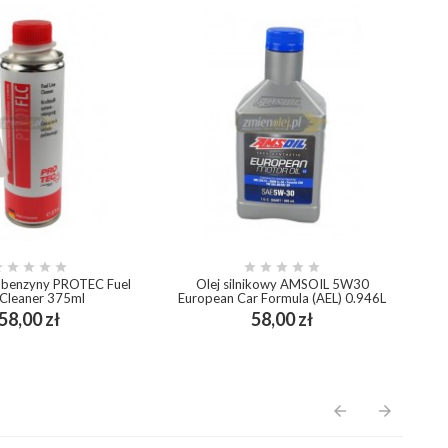










 benzyny PROTEC Fuel
Olej silnikowy AMSOIL 5W30
P
 Cleaner 375ml
European Car Formula (AEL) 0.946L
Cena
Cena
58,00 zł
58,00 zł
add_shopping_cart
add_shopping_cart
arrow_back
arrow_forward