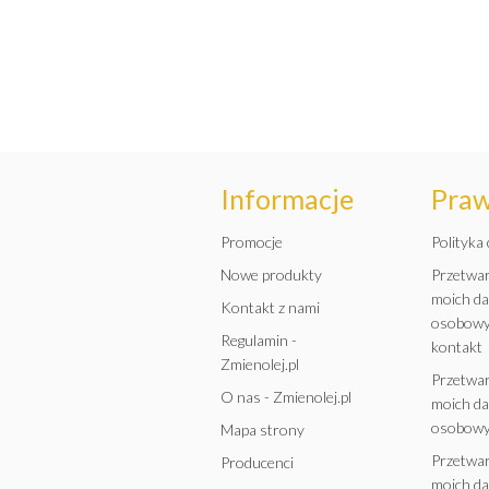
Informacje
Pra
Promocje
Polityka
Nowe produkty
Przetwa
moich d
Kontakt z nami
osobowy
Regulamin -
kontakt
Zmienolej.pl
Przetwa
O nas - Zmienolej.pl
moich d
osobowy
Mapa strony
Przetwa
Producenci
moich d