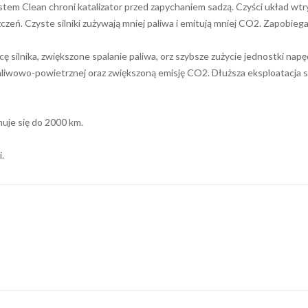
ystem Clean chroni katalizator przed zapychaniem sadzą. Czyści układ wtr
czeń. Czyste silniki zużywają mniej paliwa i emitują mniej CO2. Zapobieg
 silnika, zwiększone spalanie paliwa, orz szybsze zużycie jednostki n
paliwowo-powietrznej oraz zwiększoną emisję CO2. Dłuższa eksploatacja s
muje się do 2000 km.
.