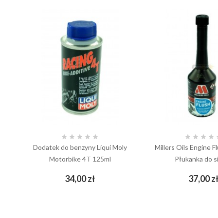









Dodatek do benzyny Liqui Moly
Millers Oils Engine F
Motorbike 4T 125ml
Płukanka do si
Cena
34,00 zł
37,00 z
add_shopping_cart
add_shopping_cart