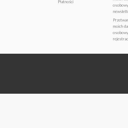
Płatności
osobowy
newslett
Przetwa
moich d
osobowy
rejestrac