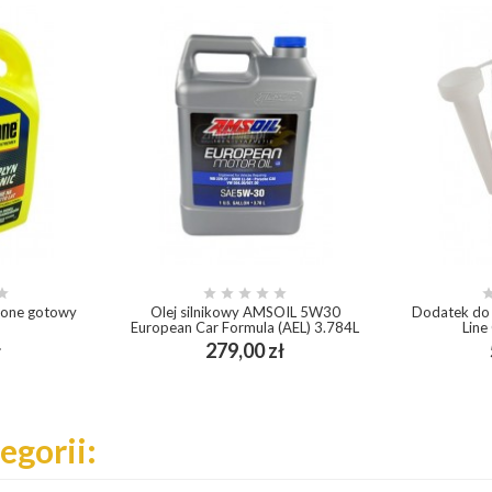






stone gotowy
Olej silnikowy AMSOIL 5W30
Dodatek do
European Car Formula (AEL) 3.784L
Line
Cena
Cena
ł
279,00 zł
add_shopping_cart
egorii: