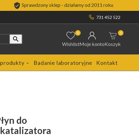

Sprawdzony sklep - działamy od 2011 roku
731 452 522
0
0

Wishlist
Moje konto
Koszyk
 produkty
Badanie laboratoryjne
Kontakt
Płyn do
 katalizatora