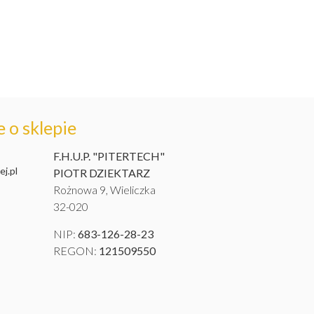
 o sklepie
F.H.U.P. "PITERTECH"
j.pl
PIOTR DZIEKTARZ
Rożnowa 9, Wieliczka
32-020
NIP:
683-126-28-23
REGON:
121509550