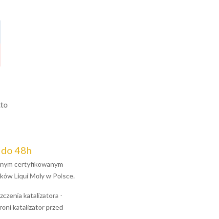
tto
 do 48h
jalnym certyfikowanym
ków Liqui Moly w Polsce.
czenia katalizatora -
oni katalizator przed