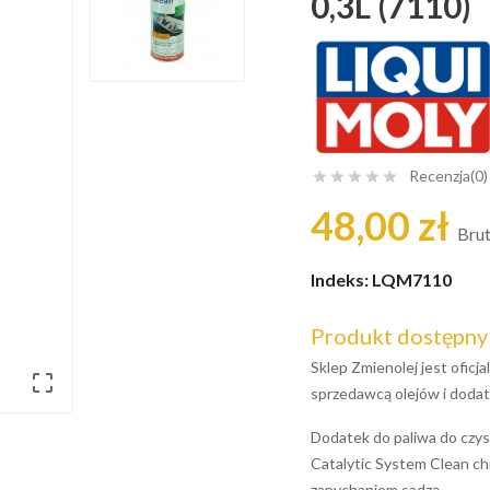
0,3L (7110)
Recenzja(0)





48,00 zł
Bru
Indeks:
LQM7110
Produkt dostępny
Sklep Zmienolej jest ofic

sprzedawcą olejów i dodat
Dodatek do paliwa do czysz
Catalytic System Clean chr
zapychaniem sadzą.