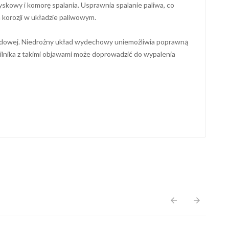
yskowy i komorę spalania. Usprawnia spalanie paliwa, co
a korozji w układzie paliwowym.
apędowej. Niedrożny układ wydechowy uniemożliwia poprawną
ilnika z takimi objawami może doprowadzić do wypalenia
arrow_back
arrow_forward