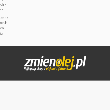
ch -
er
rzania
anych
ch -
ja
LIQUI MOLY PŁYN DO
CZYSZCZENIA
KATALIZATORA 0,3L (7110)
48,00 zł
Brutto