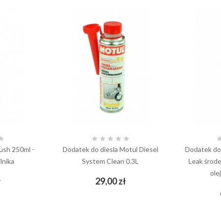






lush 250ml -
Dodatek do diesla Motul Diesel
Dodatek do 
lnika
System Clean 0.3L
Leak środ
ole
Cena
Cena
ł
29,00 zł
add_shopping_cart