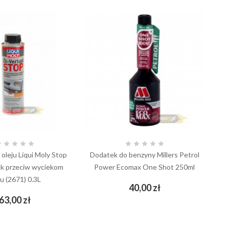










oleju Liqui Moly Stop
Dodatek do benzyny Millers Petrol
Us
ek przeciw wyciekom
Power Ecomax One Shot 250ml
ju (2671) 0.3L
Cena
40,00 zł
add_shopping_cart
Cena
63,00 zł
add_shopping_cart