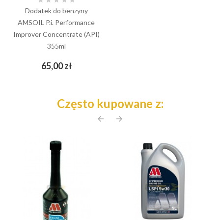





Dodatek do benzyny
AMSOIL P.i. Performance
Improver Concentrate (API)
355ml
Cena
65,00 zł
Często kupowane z:
arrow_back
arrow_forward