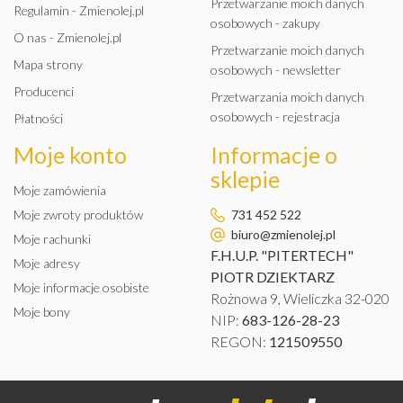
Przetwarzanie moich danych
Regulamin - Zmienolej.pl
osobowych - zakupy
O nas - Zmienolej.pl
Przetwarzanie moich danych
Mapa strony
osobowych - newsletter
Producenci
Przetwarzania moich danych
osobowych - rejestracja
Płatności
Moje konto
Informacje o
sklepie
Moje zamówienia
Moje zwroty produktów
731 452 522
biuro@zmienolej.pl
Moje rachunki
F.H.U.P. "PITERTECH"
Moje adresy
PIOTR DZIEKTARZ
Moje informacje osobiste
Rożnowa 9, Wieliczka 32-020
Moje bony
NIP:
683-126-28-23
REGON:
121509550
PROTEC VALVES AND
INJECTION SYSTEM CLEANER