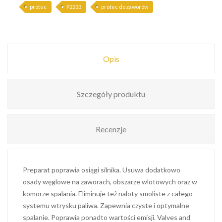
protec
P2233
protec do zaworów
Opis
Szczegóły produktu
Recenzje
Preparat poprawia osiągi silnika. Usuwa dodatkowo
osady węglowe na zaworach, obszarze wlotowych oraz w
komorze spalania. Eliminuje też naloty smoliste z całego
systemu wtrysku paliwa. Zapewnia czyste i optymalne
spalanie. Poprawia ponadto wartości emisji. Valves and