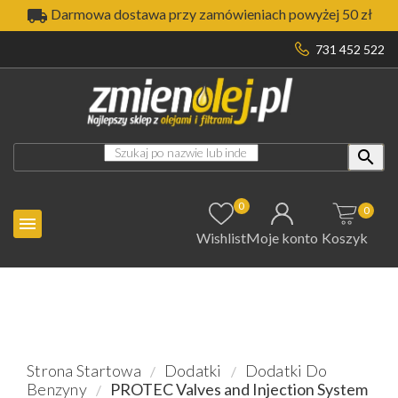

Darmowa dostawa przy zamówieniach powyżej 50 zł
731 452 522

0
0

Wishlist
Moje konto
Koszyk
Strona Startowa
Dodatki
Dodatki Do
Benzyny
PROTEC Valves and Injection System