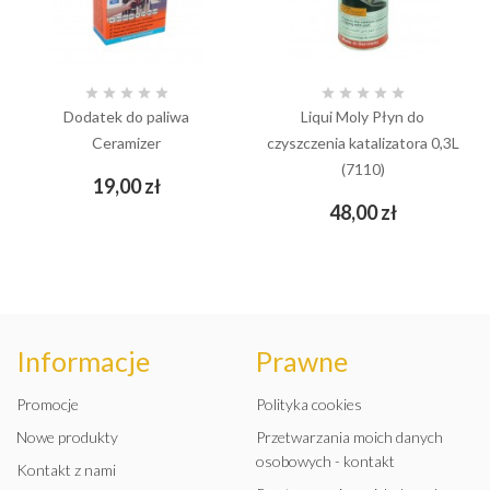










Dodatek do paliwa
Liqui Moly Płyn do
Ceramizer
czyszczenia katalizatora 0,3L
(7110)
Cena
19,00 zł
Cena
48,00 zł
Informacje
Prawne
Promocje
Polityka cookies
Nowe produkty
Przetwarzania moich danych
osobowych - kontakt
Kontakt z nami