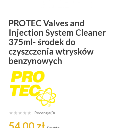
PROTEC Valves and
Injection System Cleaner
375ml- środek do
czyszczenia wtrysków
benzynowych
Recenzja(0)





54,00 zł
Brutto