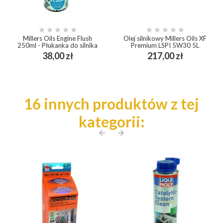










Millers Oils Engine Flush
Olej silnikowy Millers Oils XF
250ml - Płukanka do silnika
Premium LSPI 5W30 5L
Cena
Cena
38,00 zł
217,00 zł
16 innych produktów z tej
kategorii:
arrow_back
arrow_forward