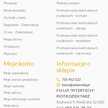
Promocje
Polityka cookies
Nowe produkty
Przetwarzania moich danych
osobowych - kontakt
Kontakt z nami
Przetwarzanie moich danych
Regulamin - Zmienolej.pl
osobowych - zakupy
O nas - Zmienolej.pl
Przetwarzanie moich danych
Mapa strony
osobowych - newsletter
Producenci
Przetwarzania moich danych
osobowych - rejestracja
Płatności
Moje konto
Informacje o
sklepie
Moje zamówienia
Moje zwroty produktów
731 452 522
biuro@zmienolej.pl
Moje rachunki
F.H.U.P. "PITERTECH"
Moje adresy
PIOTR DZIEKTARZ
Moje informacje osobiste
Rożnowa 9, Wieliczka 32-020
Moje bony
NIP:
683-126-28-23