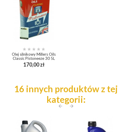





Olej silnikowy Millers Oils
Classic Pistoneeze 30 5L
Cena
170,00 zł
16 innych produktów z tej
kategorii:
arrow_back
arrow_forward