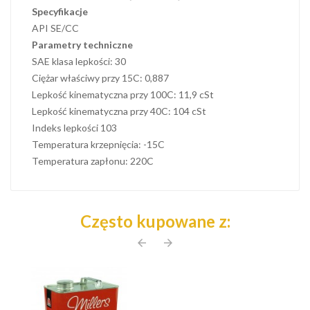
Specyfikacje
API SE/CC
Parametry techniczne
SAE klasa lepkości: 30
Ciężar właściwy przy 15C: 0,887
Lepkość kinematyczna przy 100C: 11,9 cSt
Lepkość kinematyczna przy 40C: 104 cSt
Indeks lepkości 103
Temperatura krzepnięcia: -15C
Temperatura zapłonu: 220C
Często kupowane z:
arrow_back
arrow_forward