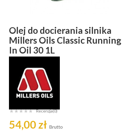
Olej do docierania silnika
Millers Oils Classic Running
In Oil 30 1L
Recenzja(0)





54,00 zł
Brutto