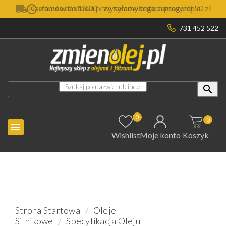

Darmowa dostawa przy zamówieniach powyżej 50 zł
731 452 522

0
0

Wishlist
Moje konto
Koszyk
Strona Startowa
Oleje
Silnikowe
Specyfikacja Oleju