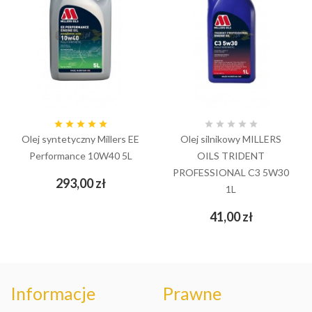










Olej syntetyczny Millers EE
Olej silnikowy MILLERS
Performance 10W40 5L
OILS TRIDENT
PROFESSIONAL C3 5W30
Cena
293,00 zł
1L
Cena
41,00 zł
Informacje
Prawne