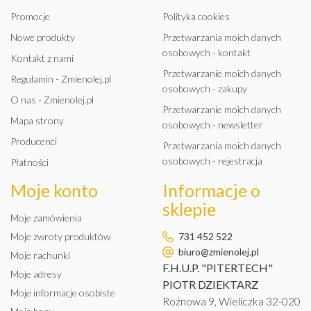
Promocje
Polityka cookies
Nowe produkty
Przetwarzania moich danych
osobowych - kontakt
Kontakt z nami
Przetwarzanie moich danych
Regulamin - Zmienolej.pl
osobowych - zakupy
O nas - Zmienolej.pl
Przetwarzanie moich danych
Mapa strony
osobowych - newsletter
Producenci
Przetwarzania moich danych
osobowych - rejestracja
Płatności
Moje konto
Informacje o
sklepie
Moje zamówienia
Moje zwroty produktów
731 452 522
biuro@zmienolej.pl
Moje rachunki
F.H.U.P. "PITERTECH"
Moje adresy
PIOTR DZIEKTARZ
Moje informacje osobiste
Rożnowa 9, Wieliczka 32-020