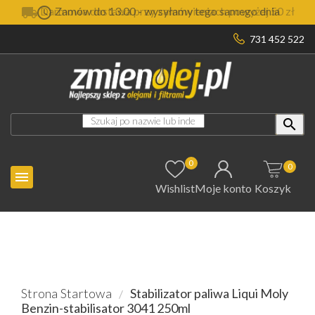


Darmowa dostawa przy zamówieniach powyżej 50 zł
Zamów do 13.00 - wysyłamy tego samego dnia
731 452 522

0
0

Wishlist
Moje konto
Koszyk
Strona Startowa
Stabilizator paliwa Liqui Moly
Benzin-stabilisator 3041 250ml