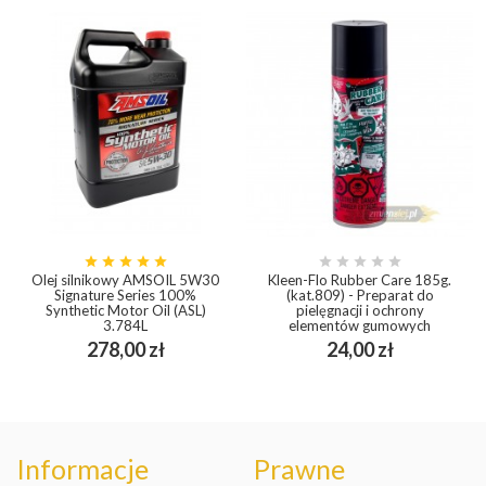










Olej silnikowy AMSOIL 5W30
Kleen-Flo Rubber Care 185g.
Signature Series 100%
(kat.809) - Preparat do
Synthetic Motor Oil (ASL)
pielęgnacji i ochrony
3.784L
elementów gumowych
Cena
Cena
278,00 zł
24,00 zł
Informacje
Prawne