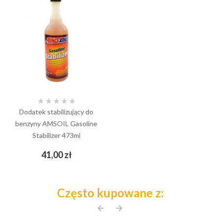





Dodatek stabilizujący do
benzyny AMSOIL Gasoline
Stabilizer 473ml
Cena
41,00 zł
Często kupowane z:
arrow_back
arrow_forward