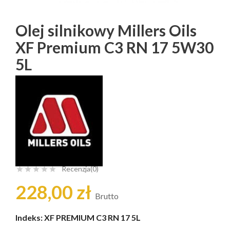
Olej silnikowy Millers Oils
XF Premium C3 RN 17 5W30
5L
Recenzja(0)





228,00 zł
Brutto
Indeks:
XF PREMIUM C3 RN 17 5L