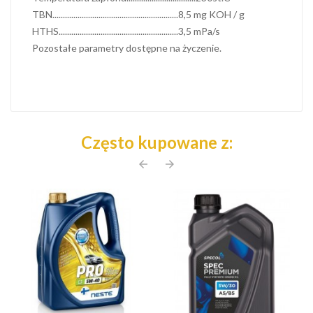
TBN............................................................8,5 mg KOH / g
HTHS.........................................................3,5 mPa/s
Pozostałe parametry dostępne na życzenie.
Często kupowane z:
arrow_back
arrow_forward