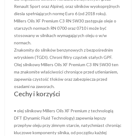
Renault Sport oraz Alpine), oraz silników wyokoprężnych
diesla spełniających normę Euro 6 (od 2018 roku).
Millers Oils XF Premium C3 RN 5W30 zastępuje oleje o
starszych normach RN 0700 oraz 0710 i może być
stosowany w silnikach wymagających oleju o w/w
normach.
Znakomity do silników benzynowych z bezpośrednim
wtryskiem (TGDI). Chroni filtry cząstek stałych GPF.
Olej silnikowy Millers Oils XF Premium C3 RN 5W30 ten
ma znakomite właściwości chroniące przed utlenianiem,
zapewnia czystość tłoków oraz zabezpiecza przed
osadami na zaworach.
Cechy i korzyści
• olej silnikowy Millers Oils XF Premium z technologią
DFT (Dynamic Fluid Technology) zapewnia lepszy
przepływ oleju przy zimnym starcie, natychmiast chroniąc
kluczowe komponenty silnika, od początku każdej