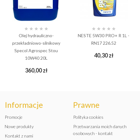










Olej hydrauliczno-
NESTE 5W30 PRO+ R 1L -
przekładniowo-silnikowy
RN17 226.52
Specol Agrospec Stou
Cena
40,30 zł
10W40 20L
Cena
360,00 zł
Informacje
Prawne
Promocje
Polityka cookies
Nowe produkty
Przetwarzania moich danych
osobowych - kontakt
Kontakt z nami