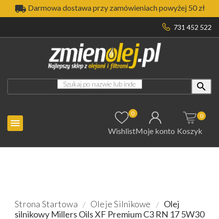

Darmowa dostawa przy zamówieniach powyżej 50 zł
731 452 522

0
0

Wishlist
Moje konto
Koszyk
Strona Startowa
Oleje Silnikowe
Olej
silnikowy Millers Oils XF Premium C3 RN 17 5W30