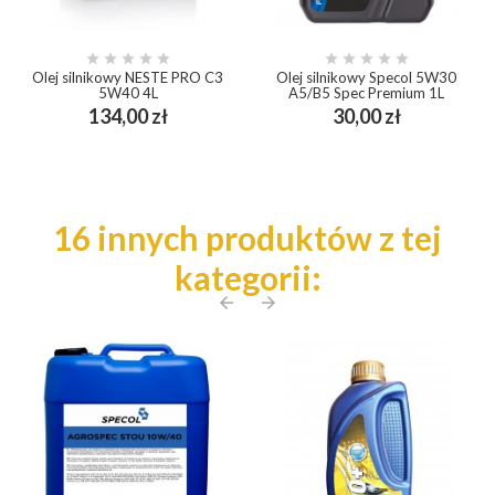










Olej silnikowy NESTE PRO C3
Olej silnikowy Specol 5W30
5W40 4L
A5/B5 Spec Premium 1L
Cena
Cena
134,00 zł
30,00 zł
16 innych produktów z tej
kategorii:
arrow_back
arrow_forward