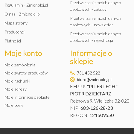
Przetwarzanie moich danych
Regulamin - Zmienolej.pl
osobowych - zakupy
O nas - Zmienolej.pl
Przetwarzanie moich danych
Mapa strony
osobowych - newsletter
Producenci
Przetwarzania moich danych
osobowych - rejestracja
Płatności
Moje konto
Informacje o
sklepie
Moje zamówienia
Moje zwroty produktów
731 452 522
biuro@zmienolej.pl
Moje rachunki
F.H.U.P. "PITERTECH"
Moje adresy
PIOTR DZIEKTARZ
Moje informacje osobiste
Rożnowa 9, Wieliczka 32-020
Moje bony
NIP:
683-126-28-23
REGON:
121509550
OLEJ SILNIKOWY MILLERS
OILS XF PREMIUM C3 RN 17