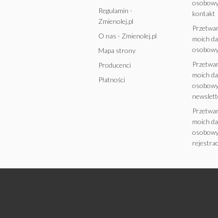
osobowy
Regulamin -
kontakt
Zmienolej.pl
Przetwa
O nas - Zmienolej.pl
moich d
osobowy
Mapa strony
Przetwa
Producenci
moich d
Płatności
osobowy
newslett
Przetwa
moich d
osobowy
rejestrac