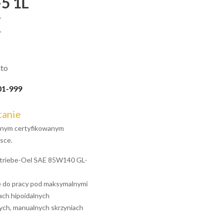
5 1L
tto
01-999
tanie
jalnym certyfikowanym
sce.
riebe-Oel SAE 85W140 GL-
e do pracy pod maksymalnymi
ach hipoidalnych
ch, manualnych skrzyniach