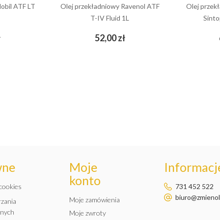
obil ATF LT
Olej przekładniowy Ravenol ATF
Olej przek
T-IV Fluid 1L
Sint
Cena
Cena
ł
52,00 zł
add_shopping_cart
wne
Moje
Informacje
konto
 cookies
731 452 522
biuro@zmienole
Moje zamówienia
rzania
anych
Moje zwroty