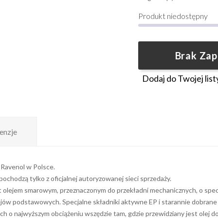
Produkt niedostępny
Brak Za
Dodaj do Twojej list
enzje
 Ravenol w Polsce.
chodzą tylko z oficjalnej autoryzowanej sieci sprzedaży.
lejem smarowym, przeznaczonym do przekładni mechanicznych, o specj
olejów podstawowych. Specjalne składniki aktywne EP i starannie dobran
ch o najwyższym obciążeniu wszędzie tam, gdzie przewidziany jest olej d