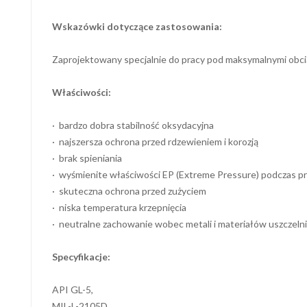
Wskazówki dotyczące zastosowania:
Zaprojektowany specjalnie do pracy pod maksymalnymi obci
Właściwości:
· bardzo dobra stabilność oksydacyjna
· najszersza ochrona przed rdzewieniem i korozją
· brak spieniania
· wyśmienite właściwości EP (Extreme Pressure) podczas pr
· skuteczna ochrona przed zużyciem
· niska temperatura krzepnięcia
· neutralne zachowanie wobec metali i materiałów uszczeln
Specyfikacje:
API GL-5,
MIL-L-2105D