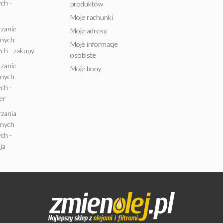
ch -
produktów
Moje rachunki
rzanie
Moje adresy
anych
Moje informacje
ch - zakupy
osobiste
rzanie
Moje bony
anych
ch -
er
rzania
anych
ch -
ja
OLEJ PRZEKŁADNIOWY
RAVENOL EPX SAE 85W140
GL-5 1L