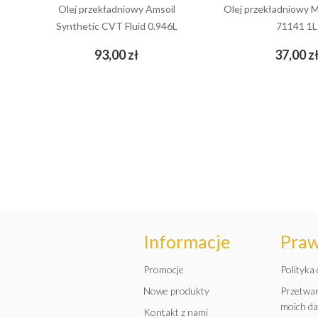
Olej przekładniowy Amsoil
Olej przekładniowy M
Synthetic CVT Fluid 0.946L
71141 1L
Cena
93,00 zł
37,00 z
add_shopping_cart
add_shopping_cart
Informacje
Pra
Promocje
Polityka
Nowe produkty
Przetwa
moich d
Kontakt z nami