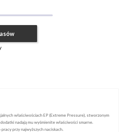
pasów
y
alnych właściwościach EP (Extreme Pressure), stworzonym
e dodatki nadają mu wyśmienite właściwości smarne.
o pracy przy najwyższych naciskach.