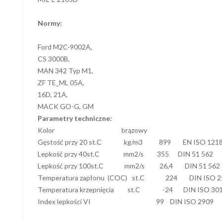
Normy:
Ford M2C-9002A,
CS 3000B,
MAN 342 Typ M1,
ZF TE_ML 05A,
16D, 21A,
MACK GO-G, GM
Parametry techniczne:
Kolor brązowy
Gęstość przy 20 st.C kg/m3 899 EN ISO 121
Lepkość przy 40st.C mm2/s 355 DIN 51 562
Lepkość przy 100st.C mm2/s 26,4 DIN 51 562
Temperatura zapłonu (COC) st.C 224 DIN ISO 2
Temperatura krzepnięcia st.C -24 DIN ISO 30
Index lepkości VI 99 DIN ISO 2909