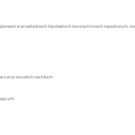
ążeniami w przekładniach hipoidalnych (mostach/osiach napędowych, man
acy przy wysokich naciskach
iających