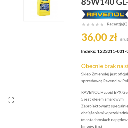
85W140 GL-
Recenzja(0)





36,00 zł
Bru
Indeks:
1223211-001-
Obecnie brak na s
Sklep Zmienolej jest ofic
sprzedawcą Ravenol w Pol
RAVENOL Hypoid EPX Get

5 jest olejem smarowym,
Zaprojektowanz specjalni
obciążeniami w przekładni
(mostach/osiach napędowy
biegów itp.)