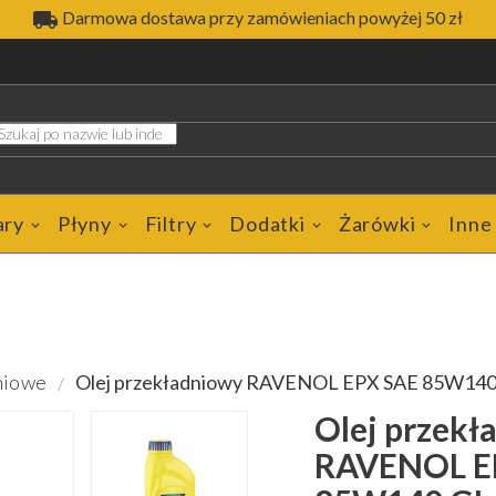

Darmowa dostawa przy zamówieniach powyżej 50 zł
ary
Płyny
Filtry
Dodatki
Żarówki
Inne
niowe
Olej przekładniowy RAVENOL EPX SAE 85W140
Olej przekł
RAVENOL E