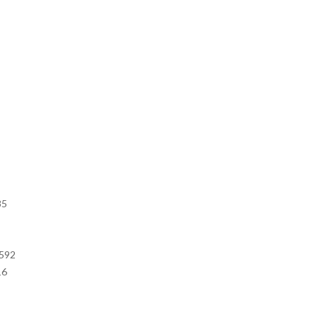
85
592
16