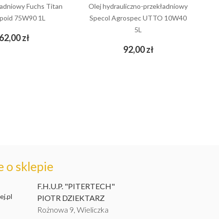
ładniowy Fuchs Titan
Olej hydrauliczno-przekładniowy
opoid 75W90 1L
Specol Agrospec UTTO 10W40
5L
Cena
62,00 zł
add_shopping_cart
Cena
92,00 zł
add_shopping_cart
 o sklepie
F.H.U.P. "PITERTECH"
j.pl
PIOTR DZIEKTARZ
Rożnowa 9, Wieliczka