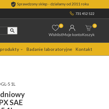

Sprawdzony sklep - działamy od 2011 roku
731 452 522
0
0

Wishlist
Moje konto
Koszyk
 produkty
Badanie laboratoryjne
Kontakt
 GL-5 1L
adniowy
PX SAE