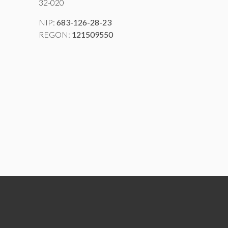
32-020
NIP:
683-126-28-23
REGON:
121509550