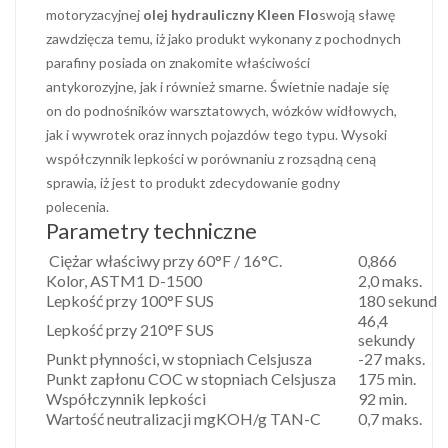
motoryzacyjnej
olej hydrauliczny Kleen Flo
swoją sławę
zawdzięcza temu, iż jako produkt wykonany z pochodnych
parafiny posiada on znakomite właściwości
antykorozyjne, jak i również smarne. Świetnie nadaje się
on do podnośników warsztatowych, wózków widłowych,
jak i wywrotek oraz innych pojazdów tego typu. Wysoki
współczynnik lepkości w porównaniu z rozsądną ceną
sprawia, iż jest to produkt zdecydowanie godny
polecenia.
Parametry techniczne
Ciężar właściwy przy 60°F / 16°C.
0,866
Kolor, ASTM1 D-1500
2,0 maks.
Lepkość przy 100°F SUS
180 sekund
46,4
Lepkość przy 210°F SUS
sekundy
Punkt płynności, w stopniach Celsjusza
-27 maks.
Punkt zapłonu COC w stopniach Celsjusza
175 min.
Współczynnik lepkości
92 min.
Wartość neutralizacji mgKOH/g TAN-C
0,7 maks.