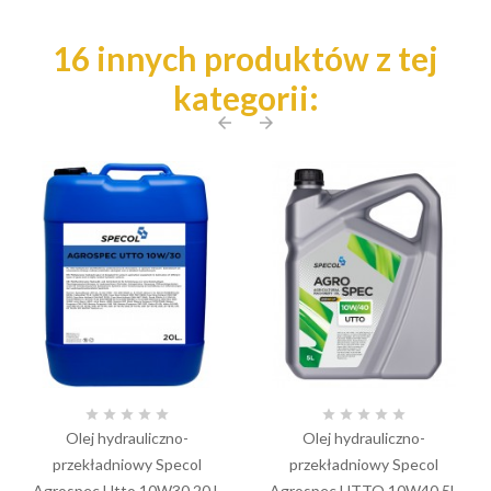
16 innych produktów z tej
kategorii:
arrow_back
arrow_forward










Olej hydrauliczno-
Olej hydrauliczno-
przekładniowy Specol
przekładniowy Specol
Agrospec Utto 10W30 20 L
Agrospec UTTO 10W40 5L