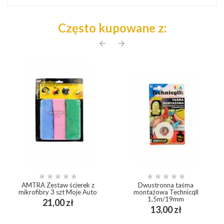
Często kupowane z:
arrow_back
arrow_forward










AMTRA Zestaw ścierek z
Dwustronna taśma
mikrofibry 3 szt Moje Auto
montażowa Technicqll
1,5m/19mm
Cena
21,00 zł
Cena
13,00 zł