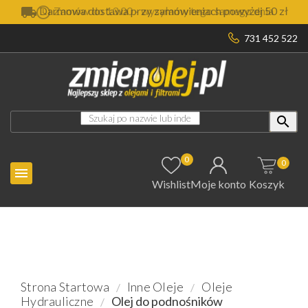

Darmowa dostawa przy zamówieniach powyżej 50 zł
731 452 522

0
0

Wishlist
Moje konto
Koszyk
Strona Startowa
Inne Oleje
Oleje
Hydrauliczne
Olej do podnośników