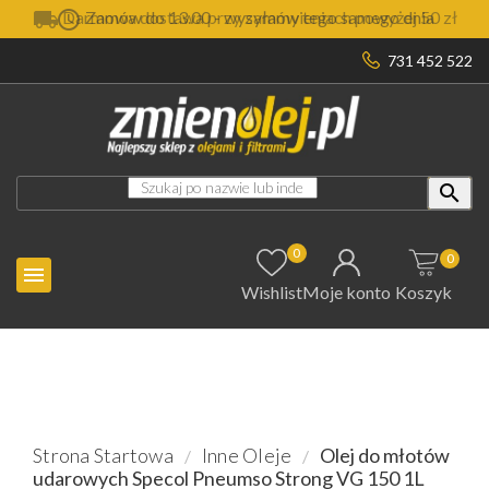

Darmowa dostawa przy zamówieniach powyżej 50 zł
731 452 522

0
0

Wishlist
Moje konto
Koszyk
Strona Startowa
Inne Oleje
Olej do młotów
udarowych Specol Pneumso Strong VG 150 1L