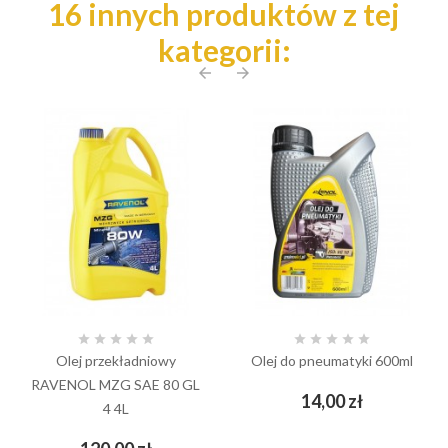
16 innych produktów z tej
kategorii:
arrow_back
arrow_forward










Olej przekładniowy
Olej do pneumatyki 600ml
RAVENOL MZG SAE 80 GL
Cena
14,00 zł
4 4L
Cena