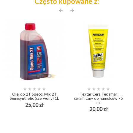
Często kupowane z:
arrow_back
arrow_forward










Olej do 2T Specol Mix 2T
Textar Cera Tec smar
Semisynthetic (czerwony) 1L
ceramiczny do hamulców 75
ml
Cena
25,00 zł
Cena
20,00 zł