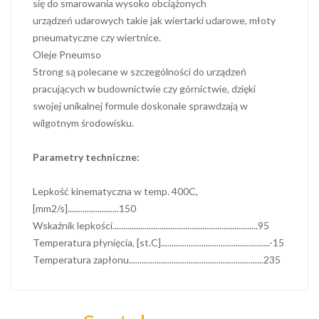
się do smarowania wysoko obciążonych
urządzeń udarowych takie jak wiertarki udarowe, młoty
pneumatyczne czy wiertnice.
Oleje Pneumso
Strong są polecane w szczególności do urządzeń
pracujących w budownictwie czy górnictwie, dzięki
swojej unikalnej formule doskonale sprawdzają w
wilgotnym środowisku.
Parametry techniczne:
Lepkość kinematyczna w temp. 400C,
[mm2/s]........................150
Wskaźnik lepkości....................................................................95
Temperatura płynięcia, [st.C]...................................................-15
Temperatura zapłonu...............................................................235