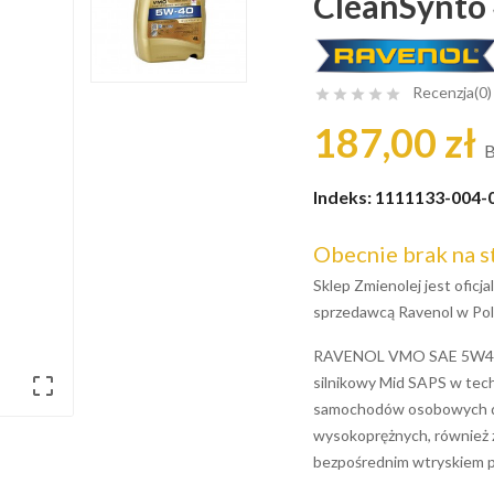
CleanSynto 
Recenzja(0)





187,00 zł
B
Indeks:
1111133-004-
Obecnie brak na s
Sklep Zmienolej jest ofic
sprzedawcą Ravenol w Pol
RAVENOL VMO SAE 5W40 t

silnikowy Mid SAPS w tec
samochodów osobowych do
wysokoprężnych, również 
bezpośrednim wtryskiem p