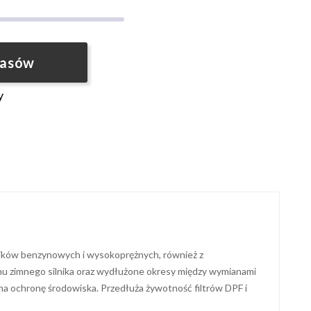
pasów
y
ków benzynowych i wysokoprężnych, również z
chu zimnego silnika oraz wydłużone okresy między wymianami
a na ochronę środowiska. Przedłuża żywotność filtrów DPF i