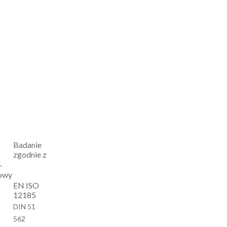
Badanie
zgodnie z
-
owy
EN ISO
12185
DIN 51
562