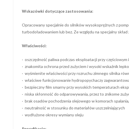
Wskazówki dotyczące zastosowania:
Opracowany specjalnie do silników wysokoprężnych z pompo
turbodoładowaniem lub bez. Ze względu na specjalny skład
Właściwości:
· oszczędność paliwa podczas eksploatacji przy częściowym 
· znakomita ochrona przed zużyciem i wysoki wskaźnik lepk
· wyśmienite właściwości przy rozruchu zimnego silnika rów
· właściwe funkcjonowanie hydropopychaczy zagwarantow
· bezpieczny film smarny przy wysokich temperaturach eksp
· niska skłonność do odparowywania, przez to znikome zużyc
· brak osadów pochodzenia olejowego w komorach spalania, 
· neutralność w stosunku do materiałów uszczelniających
· wydłużone okresy wymiany oleju
Specyfikacje: