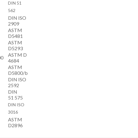
DIN 51
562
DIN ISO
2909
ASTM
D5481
ASTM
D5293
ASTM D
00
4684
ASTM
D5800/b
DIN ISO
2592
DIN
51 575
DIN ISO
3016
ASTM
D2896