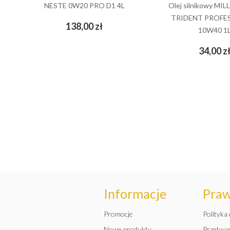
NESTE 0W20 PRO D1 4L
Olej silnikowy MIL
TRIDENT PROFE
Cena
138,00 zł
add_shopping_cart
10W40 1
34,00 z
add_shopping_cart
Informacje
Pra
Promocje
Polityka
Nowe produkty
Przetwa