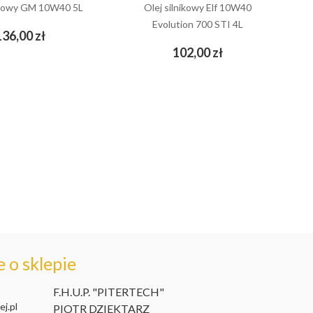
nikowy GM 10W40 5L
Olej silnikowy Elf 10W40
Evolution 700 STI 4L
Cena
136,00 zł
add_shopping_cart
Cena
102,00 zł
add_shopping_cart
 o sklepie
F.H.U.P. "PITERTECH"
j.pl
PIOTR DZIEKTARZ