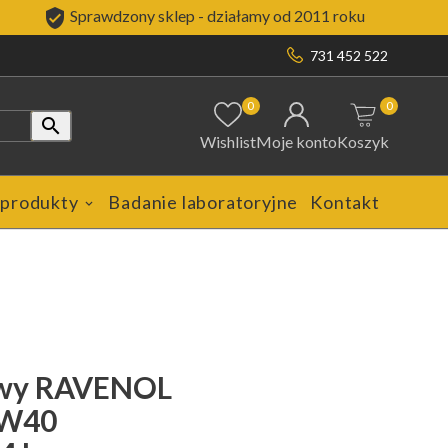

Sprawdzony sklep - działamy od 2011 roku
731 452 522
0
0

Wishlist
Moje konto
Koszyk
 produkty
Badanie laboratoryjne
Kontakt
kowy RAVENOL
5W40