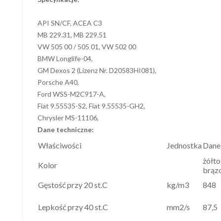
API SN/CF, ACEA C3
MB 229.31, MB 229.51
VW 505 00 / 505 01, VW 502 00
BMW Longlife-04,
GM Dexos 2 (Lizenz Nr. D20583HI081),
Porsche A40,
Ford WSS-M2C917-A,
Fiat 9.55535-S2, Fiat 9.55535-GH2,
Chrysler MS-11106,
Dane techniczne:
Właściwości
Jednostka
Dane
żółto
Kolor
brąz
Gęstość przy 20 st.C
kg/m3
848
Lepkość przy 40 st.C
mm2/s
87,5