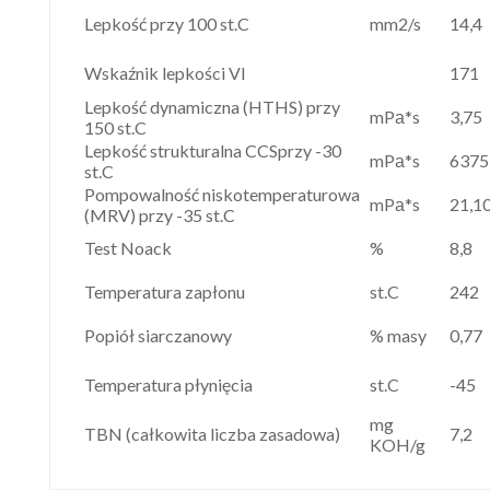
Lepkość przy 100 st.C
mm2/s
14,4
Wskaźnik lepkości VI
171
Lepkość dynamiczna (HTHS) przy
mPа*s
3,75
150 st.C
Lepkość strukturalna CCSprzy -30
mPа*s
6375
st.C
Pompowalność niskotemperaturowa
mPа*s
21,1
(MRV) przy -35 st.C
Test Noack
%
8,8
Temperatura zapłonu
st.C
242
Popiół siarczanowy
% masy
0,77
Temperatura płynięcia
st.C
-45
mg
TBN (całkowita liczba zasadowa)
7,2
KOH/g