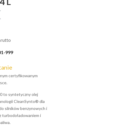
4 L
rutto
01-999
tanie
jalnym certyfikowanym
sce.
o syntetyczny olej
hnologii CleanSynto® dla
 silników benzynowych i
z turbodoładowaniem i
aliwa.