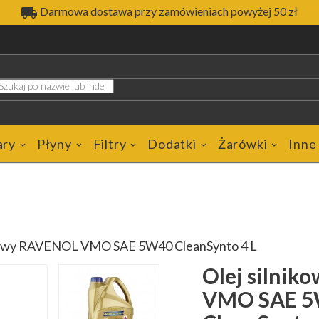

Darmowa dostawa przy zamówieniach powyżej 50 zł
ary
Płyny
Filtry
Dodatki
Żarówki
Inne
ikowy RAVENOL VMO SAE 5W40 CleanSynto 4 L
Olej silni
VMO SAE 