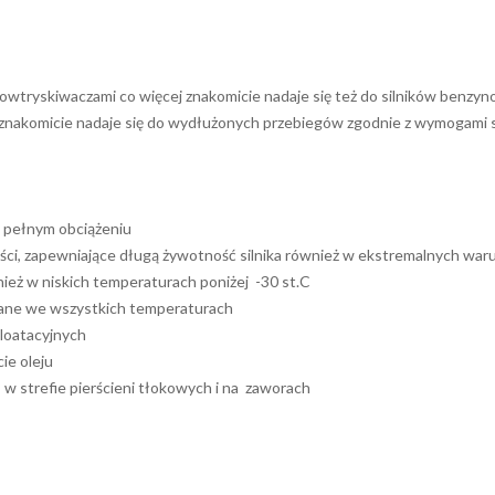
wtryskiwaczami co więcej znakomicie nadaje się też do silników benz
 znakomicie nadaje się do wydłużonych przebiegów zgodnie z wymogami 
i pełnym obciążeniu
ości, zapewniające długą żywotność silnika również w ekstremalnych wa
nież w niskich temperaturach poniżej -30 st.C
ane we wszystkich temperaturach
loatacyjnych
ie oleju
w strefie pierścieni tłokowych i na zaworach