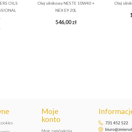
LERS OILS
Olej silnikowy NESTE 10W40 +
Olej sil
SSIONAL
NEX E9 20L
L
Cena
546,00 zł
add_shopping_cart
Cena
ł
wne
Moje
Informacje
konto
 cookies
731 452 522
biuro@zmienole
Moje zamówienia
rzania