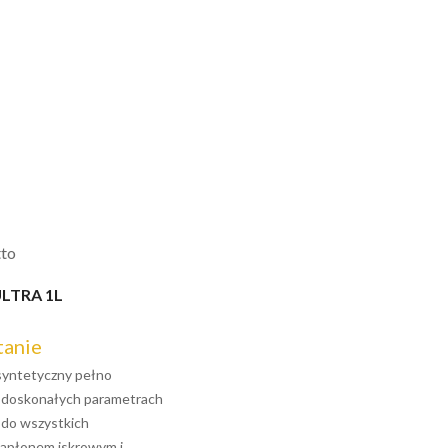
tto
LTRA 1L
tanie
 syntetyczny pełno
o doskonałych parametrach
 do wszystkich
zapłonem iskrowym i