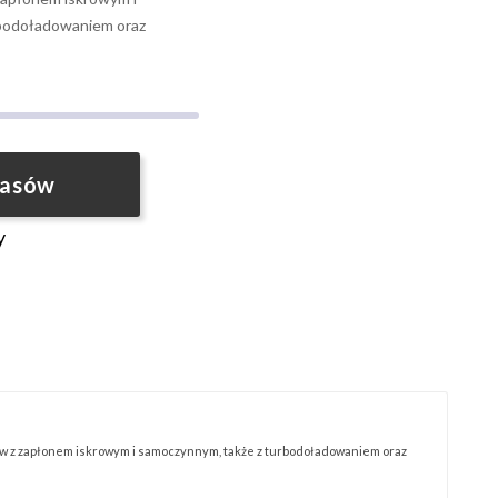
rbodoładowaniem oraz
pasów
y
ów z zapłonem iskrowym i samoczynnym, także z turbodoładowaniem oraz