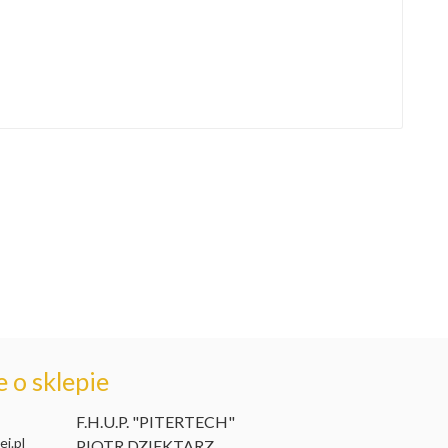
 o sklepie
F.H.U.P. "PITERTECH"
j.pl
PIOTR DZIEKTARZ