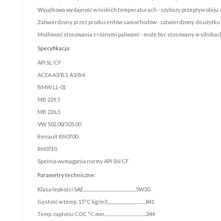
Wyjątkowa wydajność w niskich temperaturach - szybszy przepływ oleju d
Zatwierdzony przez producentów samochodów - zatwierdzony do użytku 
Możliwość stosowania z różnymi paliwami - może być stosowany w silnikac
Specyfikacja:
API SL/CF
ACEA A3/B3, A3/B4
BMW LL-01
MB 229.5
MB 226.5
VW 502.00/505.00
Renault RN0700
RN0710
Spełnia wymagania normy API SN/CF
Parametry techniczne:
Klasa lepkości SAE.....................................................5W30
Gęstość w temp. 15°C kg/m3,,,,,,,,,,,,,,,,,,,,,,,,,,,,,.........,841
Temp. zapłonu COC °C min..........................................244