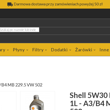

Darmowa dostawa przy zamówieniach powyżej 50 zł
ary
Płyny
Filtry
Dodatki
Żarówki
Inne
A3/B4 MB 229.5 VW 502
Shell 5W30 
1L - A3/B4