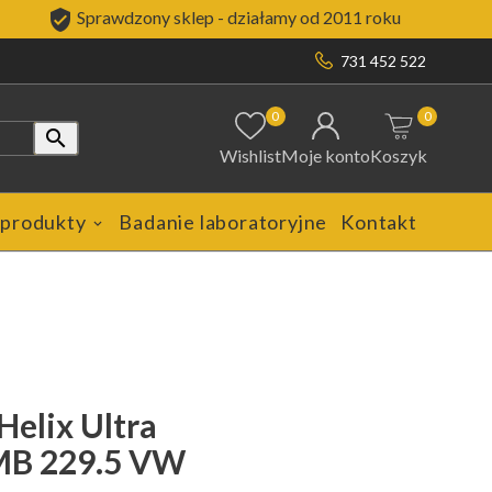

Sprawdzony sklep - działamy od 2011 roku
731 452 522
0
0

Wishlist
Moje konto
Koszyk
 produkty
Badanie laboratoryjne
Kontakt
Helix Ultra
 MB 229.5 VW