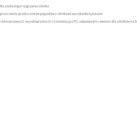
la szybszego rozgrzania silnika
przez wielu producentów pojazdów z silnikami wysokoobciążonymi
h benzynowych, wysokoprężnych i z instalacją LPG, odpowiedni również dla silników na 