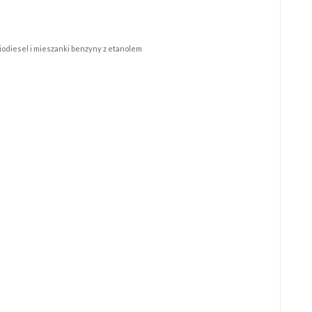
biodiesel i mieszanki benzyny z etanolem