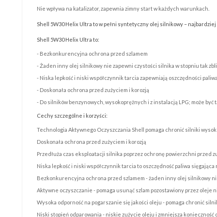
Nie wpływa na katalizator, zapewnia zimny start w każdych warunkach.
Shell 5W30 Helix Ultra to w pełni syntetyczny olej silnikowy – najbardz
Shell 5W30 Helix Ultra to:
- Bezkonkurencyjna ochrona przed szlamem
- Żaden inny olej silnikowy nie zapewni czystości silnika w stopniu tak zb
- Niska lepkość i niski współczynnik tarcia zapewniają oszczędności paliw
- Doskonała ochrona przed zużyciem i korozją
- Do silników benzynowych, wysokoprężnych i z instalacją LPG; może by
Cechy szczególne i korzyści:
Technologia Aktywnego Oczyszczania Shell pomaga chronić silniki wysok
Doskonała ochrona przed zużyciem i korozją
Przedłuża czas eksploatacji silnika poprzez ochronę powierzchni przed 
Niska lepkość i niski współczynnik tarcia to oszczędność paliwa sięgająca
Bezkonkurencyjna ochrona przed szlamem - żaden inny olej silnikowy nie
Aktywne oczyszczanie - pomaga usunąć szlam pozostawiony przez oleje ni
Wysoka odporność na pogarszanie się jakości oleju - pomaga chronić siln
Niski stopień odparowania - niskie zużycie oleju i zmniejsza konieczno