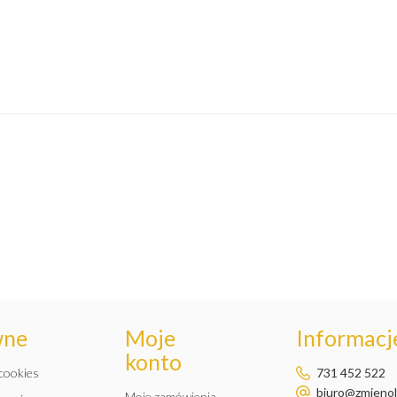
wne
Moje
Informacje
konto
 cookies
731 452 522
biuro@zmienole
Moje zamówienia