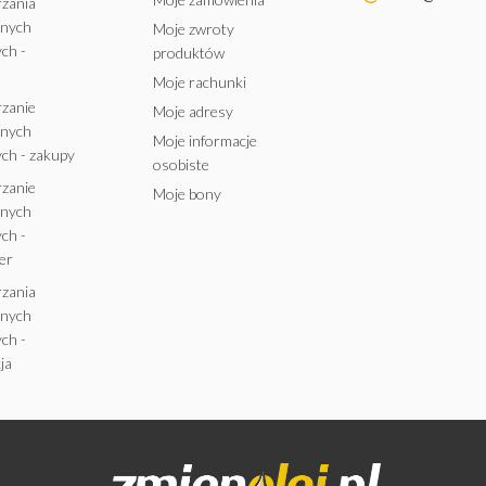
rzania
anych
Moje zwroty
ch -
produktów
Moje rachunki
rzanie
Moje adresy
anych
Moje informacje
ch - zakupy
osobiste
rzanie
Moje bony
anych
ch -
er
rzania
anych
ch -
ja