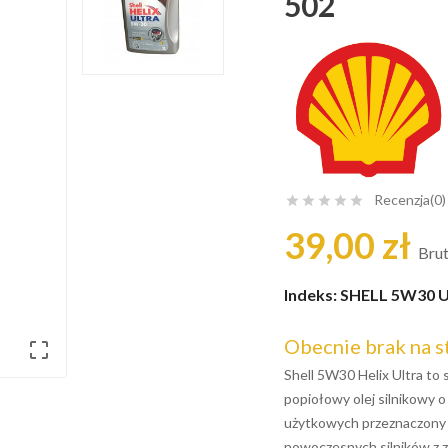
502
Recenzja(0)





39,00 zł
Bru
Indeks:
SHELL 5W30 U
Obecnie brak na s

Shell 5W30 Helix Ultra to
popiołowy olej silnikowy 
użytkowych przeznaczony
nowoczesnych silników z 