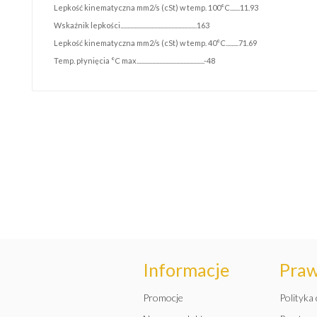
Lepkość kinematyczna mm2/s (cSt) w temp. 100°C.......11.93
Wskaźnik lepkości......................................................163
Lepkość kinematyczna mm2/s (cSt) w temp. 40°C.........71.69
Temp. płynięcia °C max................................................-48
Informacje
Pra
Promocje
Polityka