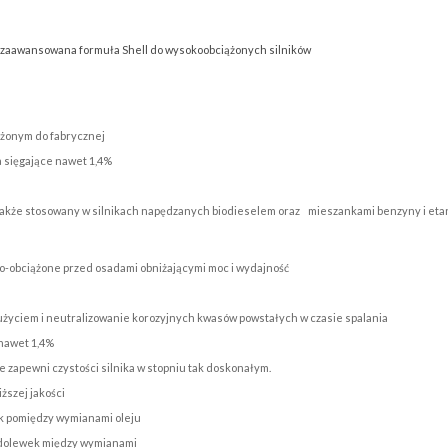
iej zaawansowana formuła Shell do wysokoobciążonych silników
liżonym do fabrycznej
a sięgające nawet 1,4%
ć także stosowany w silnikach napędzanych biodieselem oraz mieszankami benzyny i eta
o-obciążone przed osadami obniżającymi moc i wydajność
zużyciem i neutralizowanie korozyjnych kwasów powstałych w czasie spalania
 nawet 1,4%
 zapewni czystości silnika w stopniu tak doskonałym.
ższej jakości
ik pomiędzy wymianami oleju
ść dolewek między wymianami