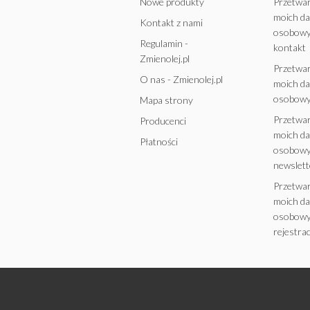
Nowe produkty
Przetwa
moich d
Kontakt z nami
osobowy
Regulamin -
kontakt
Zmienolej.pl
Przetwa
O nas - Zmienolej.pl
moich d
osobowy
Mapa strony
Przetwa
Producenci
moich d
Płatności
osobowy
newslett
Przetwa
moich d
osobowy
rejestrac