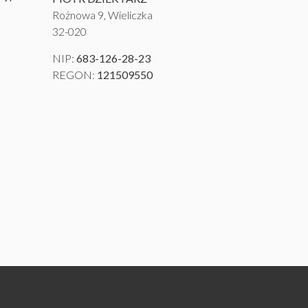
Rożnowa 9, Wieliczka
32-020
NIP:
683-126-28-23
REGON:
121509550